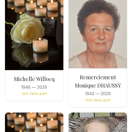
Remerciement
Michelle Willocq
Monique DHAUSSY
1946
—
2026
1943
—
2026
Voir faire-part
Voir faire-part