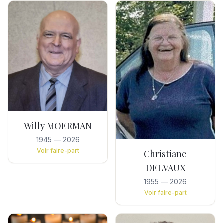
Willy MOERMAN
1945
—
2026
Voir faire-part
Christiane
DELVAUX
1955
—
2026
Voir faire-part