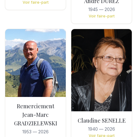
André DUREZ
Voir faire-part
1945
—
2026
Voir faire-part
Remerciement
Jean-Marc
Claudine SENELLE
GRADZIELEWSKI
1940
—
2026
1953
—
2026
Voir faire-part