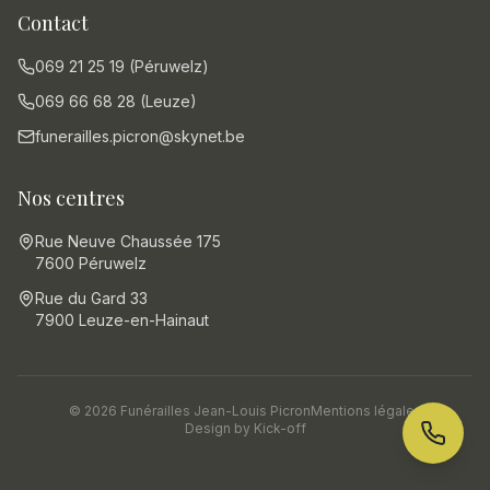
Contact
069 21 25 19 (Péruwelz)
069 66 68 28 (Leuze)
funerailles.picron@skynet.be
Nos centres
Rue Neuve Chaussée 175
7600 Péruwelz
Rue du Gard 33
7900 Leuze-en-Hainaut
© 2026 Funérailles Jean-Louis Picron
Mentions légales
Design by
Kick-off