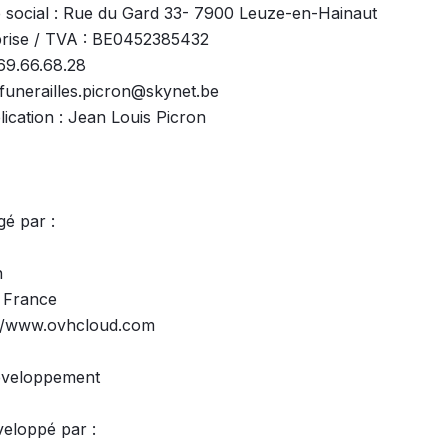
 social : Rue du Gard 33- 7900 Leuze-en-Hainaut

rise / TVA : BE0452385432

9.66.68.28

 funerailles.picron@skynet.be

ication : Jean Louis Picron

é par :



 France

://www.ovhcloud.com

éveloppement

eloppé par :
