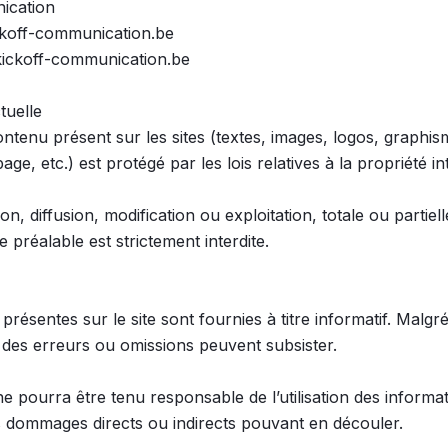
cation

ckoff-communication.be

ickoff-communication.be

tuelle

tenu présent sur les sites (textes, images, logos, graphism
ge, etc.) est protégé par les lois relatives à la propriété inte
n, diffusion, modification ou exploitation, totale ou partiell
e préalable est strictement interdite.

présentes sur le site sont fournies à titre informatif. Malgré
 des erreurs ou omissions peuvent subsister.

 ne pourra être tenu responsable de l’utilisation des informat
es dommages directs ou indirects pouvant en découler.
