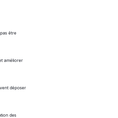
as être 
et améliorer 
uvent déposer 
tion des 