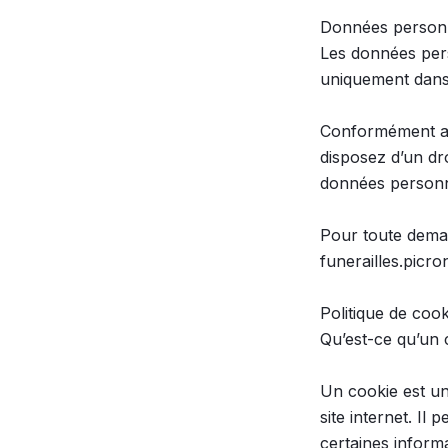
Données personn
Les données perso
uniquement dans 
Conformément au
disposez d’un dro
données personne
Pour toute deman
funerailles.picr
Politique de cook
Qu’est-ce qu’un c
Un cookie est un 
site internet. Il 
certaines informat