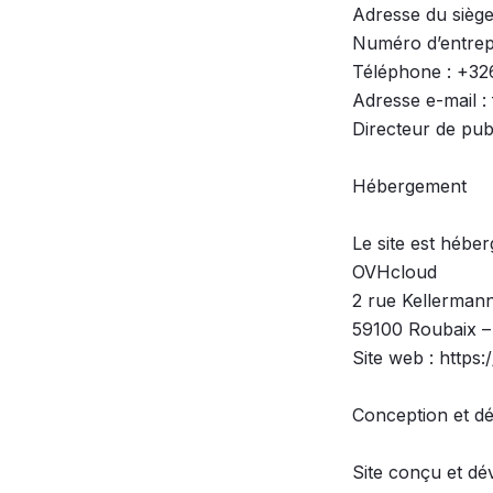
Adresse du siège
Numéro d’entrep
Téléphone : +326
Adresse e-mail :
Directeur de publ
Hébergement

Le site est héberg
OVHcloud

2 rue Kellermann
59100 Roubaix –
Site web : https
Conception et d
Site conçu et dév